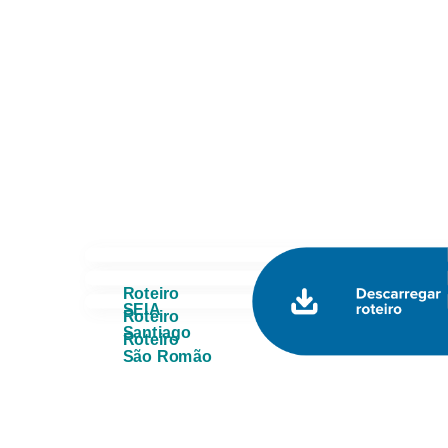
Roteiro
SEIA
Roteiro
Santiago
Roteiro
São Romão